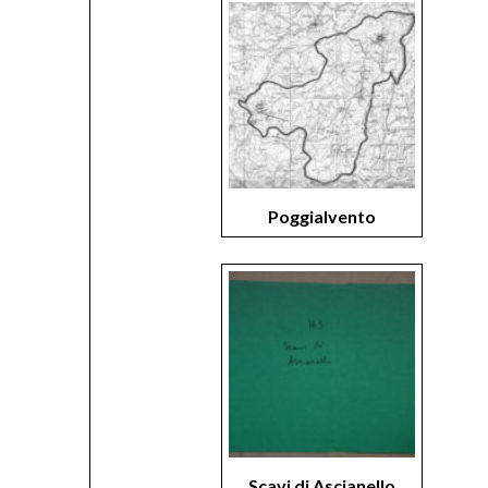
Poggialvento
Scavi di Ascianello