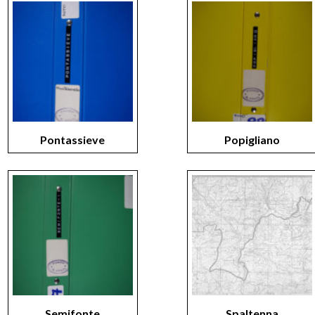
Pontassieve
Popigliano
Semifonte
Spaltenna