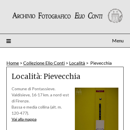
Skip
to
content
Menu
Home
>
Collezione Elio Conti
>
Località
>
Pievecchia
Località:
Pievecchia
Comune di Pontassieve.
Valdisieve, 16-17 km. a nord-est
di Firenze.
Bassa e media collina (alt. m.
120-477).
Vai alla mappa