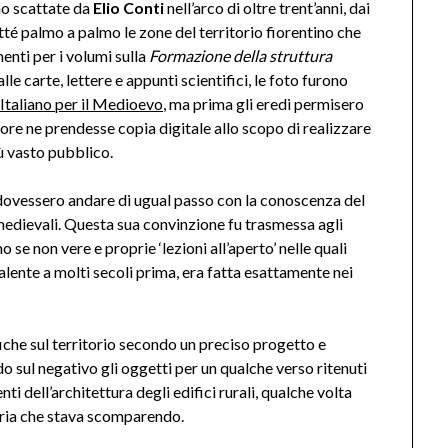
no scattate da
Elio Conti
nell’arco di oltre trent’anni, dai
atté palmo a palmo le zone del territorio fiorentino che
nti per i volumi sulla
Formazione della struttura
alle carte, lettere e appunti scientifici, le foto furono
 Italiano per il Medioevo
, ma prima gli eredi permisero
ore ne prendesse copia digitale allo scopo di realizzare
iù vasto pubblico.
o dovessero andare di ugual passo con la conoscenza del
 medievali. Questa sua convinzione fu trasmessa agli
no se non vere e proprie ‘lezioni all’aperto’ nelle quali
alente a molti secoli prima, era fatta esattamente nei
iche sul territorio secondo un preciso progetto e
ndo sul negativo gli oggetti per un qualche verso ritenuti
ti dell’architettura degli edifici rurali, qualche volta
ria che stava scomparendo.