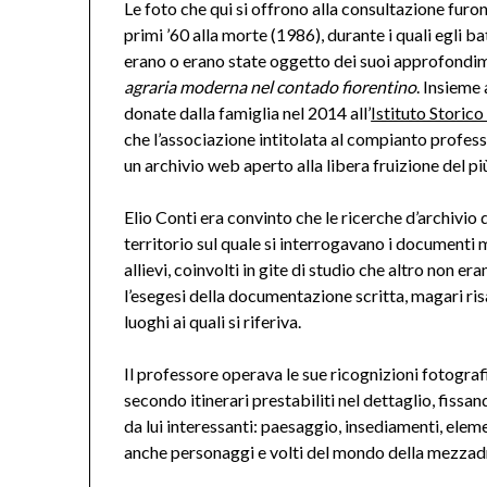
Le foto che qui si offrono alla consultazione furo
primi ’60 alla morte (1986), durante i quali egli b
erano o erano state oggetto dei suoi approfondime
agraria moderna nel contado fiorentino
. Insieme 
donate dalla famiglia nel 2014 all’
Istituto Storico
che l’associazione intitolata al compianto profess
un archivio web aperto alla libera fruizione del p
Elio Conti era convinto che le ricerche d’archivi
territorio sul quale si interrogavano i documenti
allievi, coinvolti in gite di studio che altro non era
l’esegesi della documentazione scritta, magari ris
luoghi ai quali si riferiva.
Il professore operava le sue ricognizioni fotograf
secondo itinerari prestabiliti nel dettaglio, fissa
da lui interessanti: paesaggio, insediamenti, elemen
anche personaggi e volti del mondo della mezzad