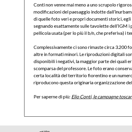
Conti non venne mai meno a uno scrupolo rigoroso
modificazioni del paesaggio indotte dall’inurbam
di quelle foto veri e propri documenti storici, egli 
segnando esattamente sulle tavolette dell’IGM i pu
pellicola usata (per lo più il b/n, che preferiva) i 
Complessivamente ci sono rimaste circa 3.200 foto
altre in formati minori. Le riproduzioni digitali so
disponibili i negativi, la maggior parte dei quali
scomparsa del professore. Le foto erano conservat
certa località del territorio fiorentino e un numer
riproducono questa originaria organizzazione del
Per saperne di più:
Elio Conti, le campagne toscan