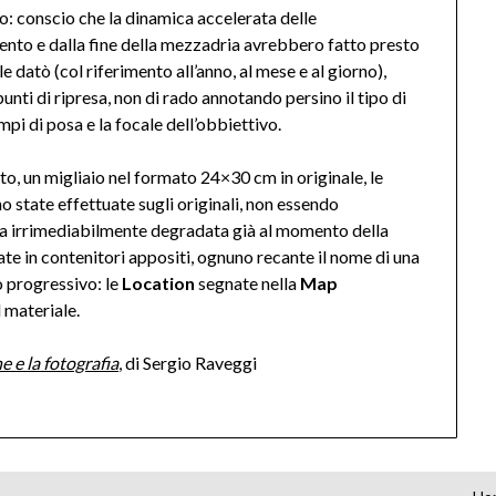
: conscio che la dinamica accelerata delle
ento e dalla fine della mezzadria avrebbero fatto presto
le datò (col riferimento all’anno, al mese e al giorno),
nti di ripresa, non di rado annotando persino il tipo di
tempi di posa e la focale dell’obbiettivo.
, un migliaio nel formato 24×30 cm in originale, le
no state effettuate sugli originali, non essendo
 era irrimediabilmente degradata già al momento della
e in contenitori appositi, ognuno recante il nome di una
o progressivo: le
Location
segnate nella
Map
 materiale.
e e la fotografia
, di Sergio Raveggi