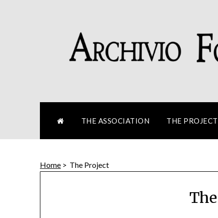
Skip
to
content
THE ASSOCIATION
THE PROJECT
Home
>
The Project
The