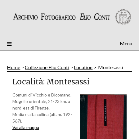
Skip
to
content
Menu
Home
>
Collezione Elio Conti
>
Location
>
Montesassi
Località:
Montesassi
Comuni di Vicchio e Dicomano.
Mugello orientale, 21-23 km. a
nord-est di Firenze.
Media e alta collina (alt. m. 192-
567).
Vai alla mappa